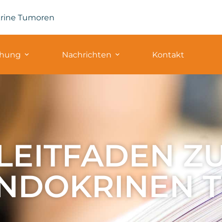
krine Tumoren
chung
Nachrichten
Kontakt
LEITFADEN Z
NDOKRINEN 