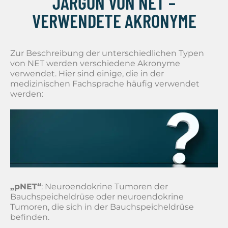
JARGON VON NET –
VERWENDETE AKRONYME
Zur Beschreibung der unterschiedlichen Typen
von NET werden verschiedene Akronyme
verwendet. Hier sind einige, die in der
medizinischen Fachsprache häufig verwendet
werden:
„pNET“
: Neuroendokrine Tumoren der
Bauchspeicheldrüse oder neuroendokrine
Tumoren, die sich in der Bauchspeicheldrüse
befinden.