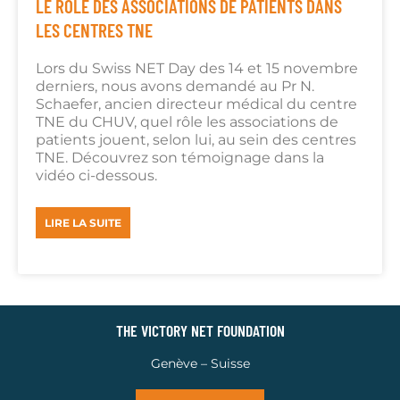
LE RÔLE DES ASSOCIATIONS DE PATIENTS DANS
LES CENTRES TNE
Lors du Swiss NET Day des 14 et 15 novembre
derniers, nous avons demandé au Pr N.
Schaefer, ancien directeur médical du centre
TNE du CHUV, quel rôle les associations de
patients jouent, selon lui, au sein des centres
TNE. Découvrez son témoignage dans la
vidéo ci-dessous.
LIRE LA SUITE
THE VICTORY NET FOUNDATION
Genève – Suisse