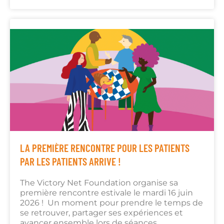
LA PREMIÈRE RENCONTRE POUR LES PATIENTS
PAR LES PATIENTS ARRIVE !
The Victory Net Foundation organise sa
première rencontre estivale le mardi 16 juin
2026 ! Un moment pour prendre le temps de
se retrouver, partager ses expériences et
avancer ensemble lors de séances