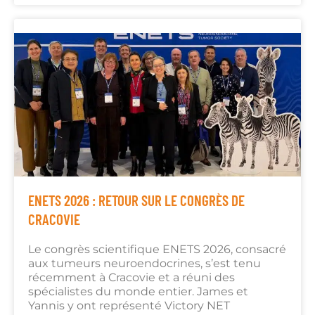
ENETS 2026 : RETOUR SUR LE CONGRÈS DE
CRACOVIE
Le congrès scientifique ENETS 2026, consacré
aux tumeurs neuroendocrines, s’est tenu
récemment à Cracovie et a réuni des
spécialistes du monde entier. James et
Yannis y ont représenté Victory NET