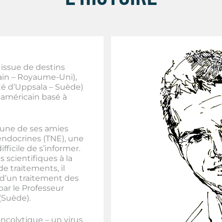
 issue de destins
vain – Royaume-Uni),
é d’Uppsala – Suède)
 américain basé à
’une de ses amies
endocrines (TNE), une
ifficile de s’informer.
s scientifiques à la
e traitements, il
 d’un traitement des
ar le Professeur
 (Suède).
ncolytique – un virus