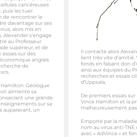
cellules cancéreuses
 puis les tuer.
 de rencontrer le
dre davantage sur ses
rus, alors mis en
s. Alexander s’engage
tre au Professeur
ade supérieur, et de
Il contacte alors Alex
 essais sur des
lient très vite d’amiti
n économique anglais
fonds en faisant don 
recherche de
ainsi aux équipes du P
ers.
recherches et essais cl
d’Uppsala.
e Hamilton. Géologue
ton alimente sa
De premiers essais sur 
 consacrant une grande
Vince Hamilton et la p
renseignements sur sa
malheureusement pas
 auparavant, un
Emporté par la maladi
nom au virus anti-TNE 
avec « AdVince » et fo