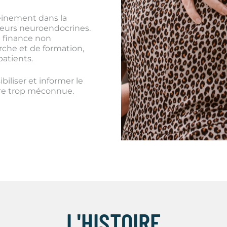
einement dans la
meurs neuroendocrines.
e finance non
he et de formation,
patients.
biliser et informer le
ore trop méconnue.
L'HISTOIRE