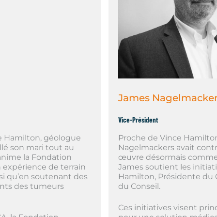
James Nagelmacker
Vice-Président
e Hamilton, géologue
Proche de Vince Hamilton
lé son mari tout au
Nagelmackers avait contrib
anime la Fondation
œuvre désormais comme r
 expérience de terrain
James soutient les initi
nsi qu’en soutenant des
Hamilton, Présidente du 
ments des tumeurs
du Conseil.
Ces initiatives visent pri