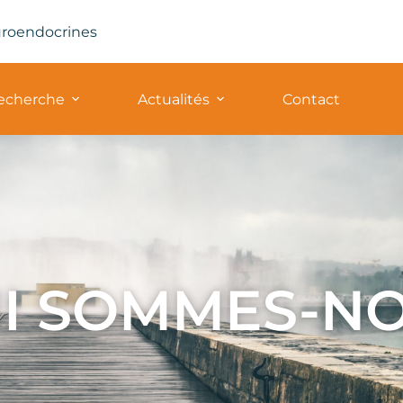
uroendocrines
recherche
Actualités
Contact
I SOMMES-N