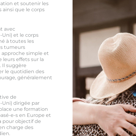
ation et soutenir les
 ainsi que le corps
at avec
ni) et le corps
é à toutes les
les tumeurs
e approche simple et
 leurs effets sur la
 Il suggère
er le quotidien des
ourage, généralement
tive de
ni) dirigée par
 place une formation
basé-e-s en Europe et
 pour objectif de
 en charge des
dien.