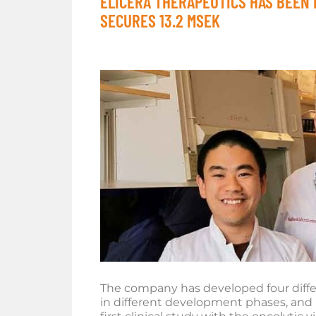
ELICERA THERAPEUTICS HAS BEEN
SECURES 13.2 MSEK
The company has developed four diffe
in different development phases, and it