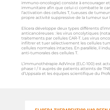
immuno-oncologie) consiste à encourager et
immunitaire afin que celui-ci combatte le can
l’activation des cellules T, tueuses de tumeurs,
propre activité suppressive de la tumeur sur
Elicera développe deux types différents d’
anticancéreuses : les virus oncolytiques (no
traitements par cellules CAR-T. Les virus onc
infiltrer et tuer sélectivement les cellules tum
cellules normales intactes. En parallèle, il i
anti-tumorales des cellules T.
L’immunothérapie AdVince (ELC-100) est actu
phase I / II auprès de patients atteints de TN
d’Uppsala et les équipes scientifique du Pr