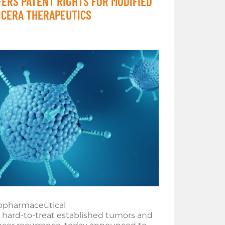
ERS PATENT RIGHTS FOR MODIFIED
ICERA THERAPEUTICS
opharmaceutical
hard-to-treat established tumors and