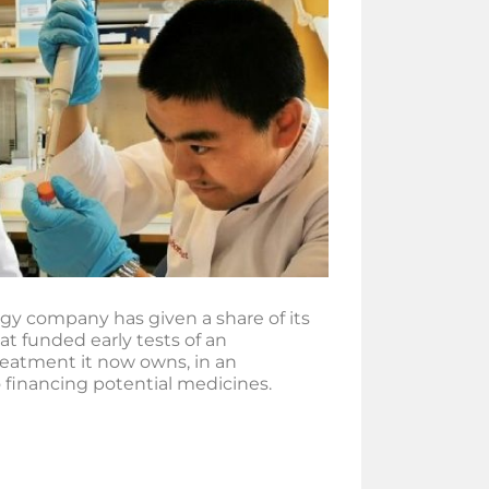
y company has given a share of its
hat funded early tests of an
eatment it now owns, in an
 financing potential medicines.