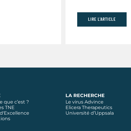
LIRE L'ARTICLE
E
LA RECHERCHE
e que c’est ?
Le virus Advince
es TNE
Elicera Therapeutics
d'Excellence
Université d’Uppsala
tions