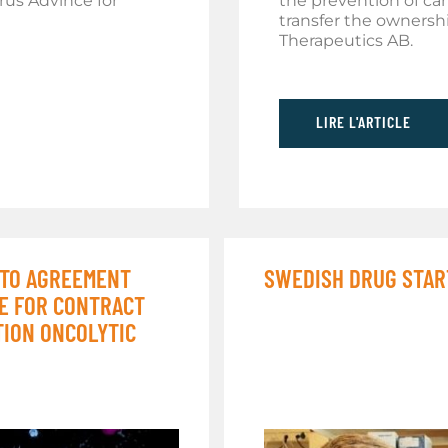
irus Advince for
the prevention of ca
transfer the ownershi
Therapeutics AB.
LIRE L'ARTICLE
NTO AGREEMENT
SWEDISH DRUG STAR
NE FOR CONTRACT
ION ONCOLYTIC