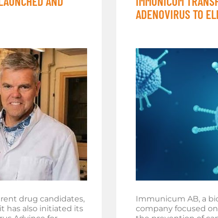
 LAUNCHED AND
IMMUNICUM TRANSF
ADENOVIRUS TO EL
rent drug candidates,
Immunicum AB, a bi
 has also initiated its
company focused on 