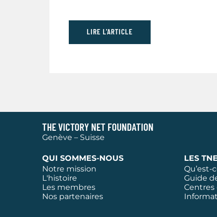
LIRE L'ARTICLE
THE VICTORY NET FOUNDATION
Genève – Suisse
QUI SOMMES-NOUS
LES TN
Notre mission
Qu’est-c
L'histoire
Guide d
Les membres
Centres 
Nos partenaires
Informa