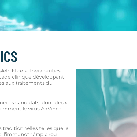
ICS
eh, Elicera Therapeutics
tade clinique développant
ées aux traitements du
ments candidats, dont deux
tamment le virus AdVince
raditionnelles telles que la
ie, l’immunothérapie (ou