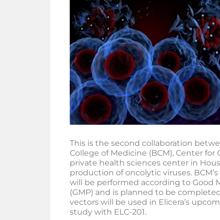
This is the second collaboration betwe
College of Medicine (BCM), Center for 
private health sciences center in Houst
production of oncolytic viruses. BCM’s
will be performed according to Good 
(GMP) and is planned to be completed 
vectors will be used in Elicera’s upcomi
study with ELC-201.