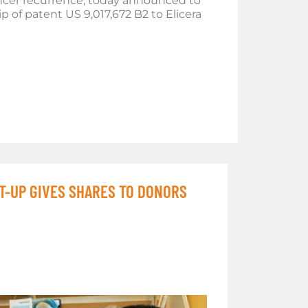
ncer recurrence, today announced to
p of patent US 9,017,672 B2 to Elicera
T-UP GIVES SHARES TO DONORS