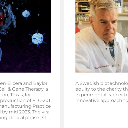
en Elicera and Baylor
A Swedish biotechnolog
Cell & Gene Therapy, a
equity to the charity t
on, Texas, for
experimental cancer tr
 production of ELC-201
innovative approach to
Manufacturing Practice
by mid 2023. The viral
ng clinical phase I/II-