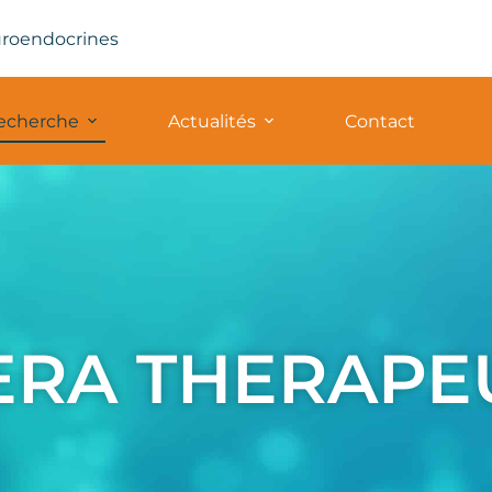
uroendocrines
recherche
Actualités
Contact
ERA THERAPE